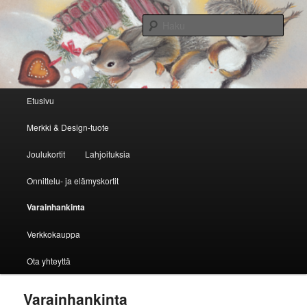
Tunnelmalliset ja laadukkaat postikortit
Haku
Nova Tampere
Päävalikko
Etusivu
Siirry sisältöön
Siirry toissijaiseen sisältöön
Merkki & Design-tuote
Joulukortit
Lahjoituksia
Onnittelu- ja elämyskortit
Varainhankinta
Verkkokauppa
Ota yhteyttä
Varainhankinta