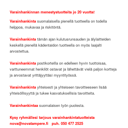
Varainhankinnan menestystuotteita jo 20 vuotta!
Varainhankinta
suomalaisella pienellä tuotteella on todella
helppoa, mukavaa ja riskitöntä.
Varainhankinta
tämän ajan kulutusrunsauden ja älylaitteiden
keskellä pienellä kädentaidon tuotteella on myös laajalti
arvostettua.
Varainhankinta
postikorteilla on edelleen hyvin tuottoisaa,
varttuneemmat henkilöt ostavat ja lähettävät vielä paljon kortteja
ja arvostavat yrittäjyyttäsi myyntityössä.
Varainhankinta
yhteisesti ja yhteiseen tavoitteeseen lisää
yhteisöllisyyttä ja tukee kasvatuksellisia tavoitteita.
Varainhankintaa
suomalaisen työn puolesta.
Kysy ryhmällesi tarjous varainhankintatuotteista
nova@novatampere.fi
puh. 050 477 2525